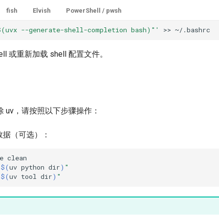
fish
Elvish
PowerShell / pwsh
$(uvx --generate-shell-completion bash)"'
>>
ll 或重新加载 shell 配置文件。
 uv，请按照以下步骤操作：
数据（可选）：
e
"
$(
uv
python
dir
)
"
"
$(
uv
tool
dir
)
"