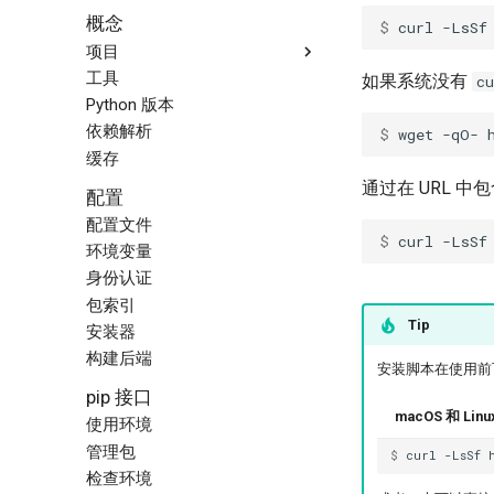
Docker 集成
概念
$ 
curl
-LsSf
Jupyter 集成
项目
marimo 集成
工具
结构与文件
如果系统没有
cu
GitHub Actions 集成
Python 版本
创建项目
GitLab CI/CD 集成
管理依赖
依赖解析
$ 
wget
-qO-
Pre-commit 集成
运行命令
缓存
PyTorch 集成
锁定与同步
通过在 URL 
FastAPI 集成
配置
配置项目
其他索引源
配置文件
构建分发包
$ 
curl
-LsSf
依赖机器人
环境变量
使用工作区
AWS Lambda 集成
身份认证
包索引
Tip
安装器
构建后端
安装脚本在使用前
pip 接口
macOS 和 Linu
使用环境
管理包
$ 
curl
-LsSf
检查环境