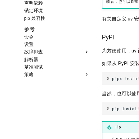
或者，也可以直
声明依赖
锁定环境
pip 兼容性
有关自定义 uv
参考
PyPI
命令
设置
为方便使用，uv
故障排查
解析器
构建失败
如果从 PyPI
基准测试
可复现示例
策略
$ 
pipx
insta
版本策略
平台支持
当然，也可以使
许可证
$ 
pip
instal
Tip