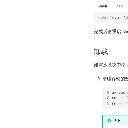
Bash
Zsh
echo
'eval "
完成后请重启 she
卸载
如需从系统中移除
清理存储的
$ 
uv
cach
$ 
rm
-r
$ 
rm
-r
Tip