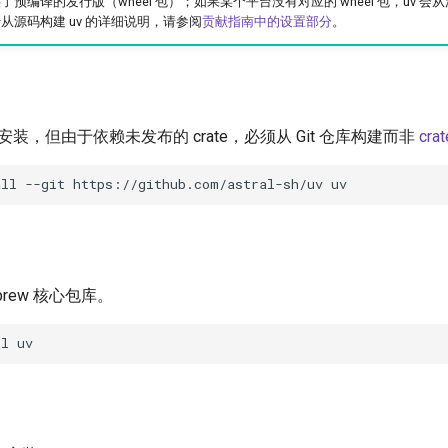
供了预编译的发行版（wheel 包）；如果某个平台没有对应的 wheel 包，uv 
于从源码构建 uv 的详细说明，请参阅
贡献指南中的设置部分
。
go 安装，但由于依赖未发布的 crate，必须从 Git 仓库构建而非
crat
all
--git
https://github.com/astral-sh/uv
ebrew 核心包库。
ll