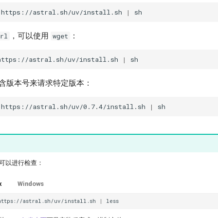
https://astral.sh/uv/install.sh
|
，可以使用
：
rl
wget
https://astral.sh/uv/install.sh
|
中包含版本号来请求特定版本：
https://astral.sh/uv/0.7.4/install.sh
|
可以进行检查：
x
Windows
https://astral.sh/uv/install.sh
|