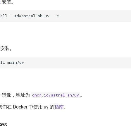
t
安装。
tall
--id
=
astral-sh.uv
安装。
all
ker 镜像，地址为
。
ghcr.io/astral-sh/uv
 Docker 中使用 uv 的
指南
。
ses