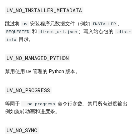
UV_NO_INSTALLER_METADATA
XDG_CONFIG_HOME
跳过将
安装程序元数据文件（例如
、
uv
INSTALLER
XDG_DATA_HOME
和
）写入站点包的
REQUESTED
direct_url.json
.dist-
目录。
info
ZDOTDIR
UV_NO_MANAGED_PYTHON
ZSH_VERSION
禁用使用 uv 管理的 Python 版本。
UV_NO_PROGRESS
等同于
命令行参数。禁用所有进度输出，
--no-progress
例如旋转动画和进度条。
UV_NO_SYNC