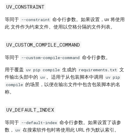
UV_INSECURE_HOST
UV_CONSTRAINT
等同于
命令行参数。如果设置，uv 将使用
UV_INSTALLER_GHE_BASE_URL
--constraint
此 文件作为约束文件。使用以空格分隔的文件列表。
UV_INSTALLER_GITHUB_BASE_URL
UV_CUSTOM_COMPILE_COMMAND
UV_INSTALL_DIR
等同于
命令行参数。
--custom-compile-command
UV_KEYRING_PROVIDER
用于覆盖
生成的
文
uv pip compile
requirements.txt
件输出头部中的
。适用于从包装脚本中调用
uv
uv pip
UV_LINK_MODE
的场景，以便在输出文件中包含包装脚本的名
compile
称。
UV_LOCKED
UV_LOG_CONTEXT
UV_DEFAULT_INDEX
UV_MANAGED_PYTHON
等同于
命令行参数。如果设置了该参
--default-index
数，
在搜索软件包时将使用此 URL 作为默认索引。
uv