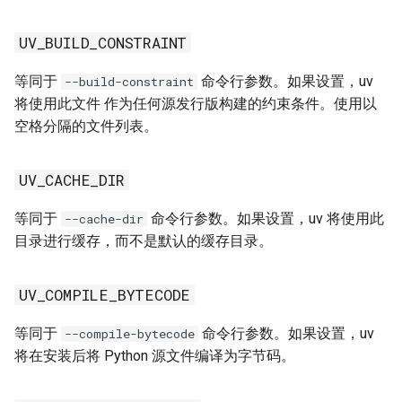
UV_CONFIG_FILE
FastAPI 集成
使用工作区
UV_BUILD_CONSTRAINT
UV_CONSTRAINT
其他索引源
等同于
命令行参数。如果设置，uv
--build-constraint
将使用此文件 作为任何源发行版构建的约束条件。使用以
UV_CUSTOM_COMPILE_COMMAND
依赖机器人
空格分隔的文件列表。
UV_DEFAULT_INDEX
AWS Lambda 集成
UV_CACHE_DIR
UV_ENV_FILE
等同于
命令行参数。如果设置，uv 将使用此
--cache-dir
目录进行缓存，而不是默认的缓存目录。
UV_EXCLUDE_NEWER
UV_EXTRA_INDEX_URL
UV_COMPILE_BYTECODE
等同于
命令行参数。如果设置，uv
--compile-bytecode
UV_FIND_LINKS
将在安装后将 Python 源文件编译为字节码。
UV_FORK_STRATEGY