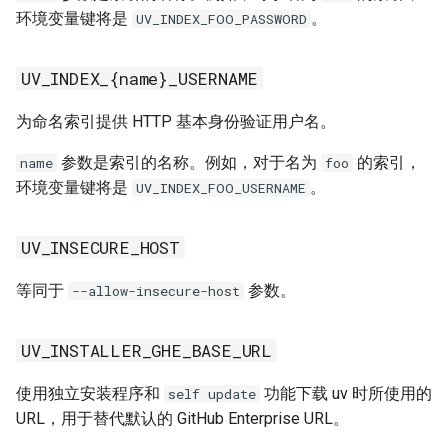
环境变量键将是
。
UV_INDEX_FOO_PASSWORD
UV_REQUEST_TIMEOUT
UV_INDEX_{name}_USERNAME
UV_REQUIRE_HASHES
为命名索引提供 HTTP 基本身份验证用户名。
UV_RESOLUTION
参数是索引的名称。例如，对于名为
的索引，
name
foo
UV_STACK_SIZE
环境变量键将是
。
UV_INDEX_FOO_USERNAME
UV_SYSTEM_PYTHON
UV_INSECURE_HOST
UV_TOOL_BIN_DIR
等同于
参数。
--allow-insecure-host
UV_TOOL_DIR
UV_INSTALLER_GHE_BASE_URL
UV_TORCH_BACKEND
使用独立安装程序和
功能下载 uv 时所使用的
self update
URL，用于替代默认的 GitHub Enterprise URL。
UV_UNMANAGED_INSTALL