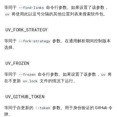
UV_NO_ENV_FILE
等同于
命令行参数。如果设置了该参数，
--find-links
UV_NO_INSTALLER_METADATA
将使用此以逗号分隔的其他位置列表来搜索软件包。
uv
UV_NO_MANAGED_PYTHON
UV_FORK_STRATEGY
UV_NO_PROGRESS
等同于
参数。在通用解析期间控制版本
--fork-strategy
选择。
UV_NO_SYNC
UV_FROZEN
UV_NO_VERIFY_HASHES
等同于
命令行参数。如果设置了该参数，
将
--frozen
uv
UV_NO_WRAP
在不更新
文件的情况下运行。
uv.lock
UV_OFFLINE
UV_GITHUB_TOKEN
UV_OVERRIDE
等同于自更新的
参数。用于身份验证的 GitHub 令
--token
牌。
UV_PRERELEASE