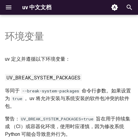
uv 中文文档
正
在
环境变量
安装
安装 Python
项目
使用环境
命令
UV_BREAK_SYSTEM_PACKAGES
Docker 集成
结构与文件
构建失败
版本策略
初
始
入门
运行脚本
工具
UV_BUILD_CONSTRAINT
管理包
设置
Jupyter 集成
创建项目
可复现示例
平台支持
uv 定义并遵循以下环境变量：
化
功能介绍
使用工具
Python 版本
UV_CACHE_DIR
检查环境
故障排查
marimo 集成
管理依赖
许可证
搜
UV_BREAK_SYSTEM_PACKAGES
获取帮助
项目开发
依赖解析
UV_COMPILE_BYTECODE
声明依赖
解析器
GitHub Actions 集成
运行命令
索
等同于
命令行参数。如果设置
--break-system-packages
引
为
， uv 将允许安装与系统安装的软件包冲突的软件
true
发布包
缓存
UV_CONCURRENT_BUILDS
锁定环境
基准测试
GitLab CI/CD 集成
锁定与同步
包。
擎
集成
pip 兼容性
策略
UV_CONCURRENT_DOWNLOADS
Pre-commit 集成
配置项目
警告：
旨在用于持续集
UV_BREAK_SYSTEM_PACKAGES=true
成 （CI）或容器化环境，使用时应谨慎，因为修改系统
UV_CONCURRENT_INSTALLS
PyTorch 集成
构建分发包
Python 可能会导致意外行为。