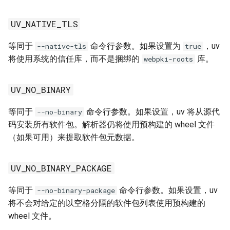
INSTALLER_NO_MODIFY_PATH
UV_NATIVE_TLS
JPY_SESSION_NAME
等同于
命令行参数。如果设置为
，uv
--native-tls
true
KSH_VERSION
将使用系统的信任库，而不是捆绑的
库。
webpki-roots
LOCALAPPDATA
UV_NO_BINARY
MACOSX_DEPLOYMENT_TARGET
等同于
命令行参数。如果设置，uv 将从源代
--no-binary
码安装所有软件包。解析器仍将使用预构建的 wheel 文件
NETRC
（如果可用）来提取软件包元数据。
NO_COLOR
UV_NO_BINARY_PACKAGE
NU_VERSION
等同于
命令行参数。如果设置，uv
--no-binary-package
将不会对给定的以空格分隔的软件包列表使用预构建的
PAGER
wheel 文件。