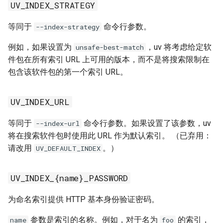
UV_INDEX_STRATEGY
UV_PYPY_INSTALL_MIRROR
等同于
命令行参数。
--index-strategy
UV_PYTHON
例如，如果设置为
，uv 将考虑给定软
unsafe-best-match
件包在所有索引 URL 上可用的版本，而不是将搜索限制在
UV_PYTHON_BIN_DIR
包含该软件包的第一个索引 URL。
UV_PYTHON_CACHE_DIR
UV_INDEX_URL
UV_PYTHON_DOWNLOADS
等同于
命令行参数。如果设置了该参数，uv
--index-url
将在搜索软件包时使用此 URL 作为默认索引。 （已弃用：
UV_PYTHON_DOWNLOADS_JSON_URL
请改用
。）
UV_DEFAULT_INDEX
UV_PYTHON_INSTALL_DIR
UV_INDEX_{name}_PASSWORD
UV_PYTHON_INSTALL_MIRROR
为命名索引提供 HTTP 基本身份验证密码。
UV_PYTHON_PREFERENCE
参数是索引的名称。例如，对于名为
的索引，
name
foo