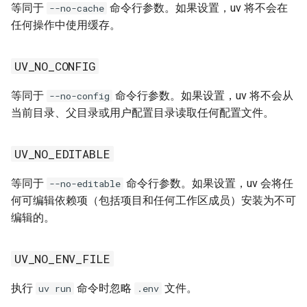
等同于
命令行参数。如果设置，uv 将不会在
--no-cache
任何操作中使用缓存。
SYSTEMDRIVE
TRACING_DURATIONS_FILE
UV_NO_CONFIG
等同于
命令行参数。如果设置，uv 将不会从
--no-config
USERPROFILE
当前目录、父目录或用户配置目录读取任何配置文件。
UV
UV_NO_EDITABLE
VIRTUAL_ENV
等同于
命令行参数。如果设置，uv 会将任
--no-editable
VIRTUAL_ENV_DISABLE_PROMPT
何可编辑依赖项（包括项目和任何工作区成员）安装为不可
编辑的。
XDG_BIN_HOME
UV_NO_ENV_FILE
XDG_CACHE_HOME
执行
命令时忽略
文件。
uv run
.env
XDG_CONFIG_DIRS