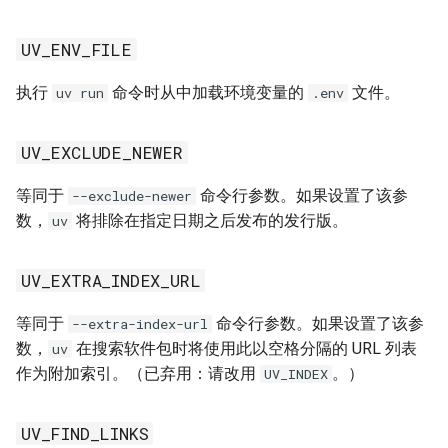
UV_NATIVE_TLS
UV_ENV_FILE
UV_NO_BINARY
执行
命令时从中加载环境变量的
文件。
uv run
.env
UV_NO_BINARY_PACKAGE
UV_EXCLUDE_NEWER
UV_NO_BUILD
等同于
命令行参数。如果设置了该参
--exclude-newer
UV_NO_BUILD_ISOLATION
数，
将排除在指定日期之后发布的发行版。
uv
UV_NO_BUILD_PACKAGE
UV_EXTRA_INDEX_URL
UV_NO_CACHE
等同于
命令行参数。如果设置了该参
--extra-index-url
数，
在搜索软件包时将使用此以空格分隔的 URL 列表
uv
UV_NO_CONFIG
作为附加索引。（已弃用：请改用
。）
UV_INDEX
UV_NO_EDITABLE
UV_FIND_LINKS