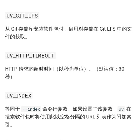
UV_PREVIEW
UV_GIT_LFS
从 Git 存储库安装软件包时，启用对存储在 Git LFS 中的文
UV_PROJECT
件的获取。
UV_PROJECT_ENVIRONMENT
UV_HTTP_TIMEOUT
UV_PUBLISH_CHECK_URL
HTTP 请求的超时时间（以秒为单位）。（默认值：30
UV_PUBLISH_INDEX
秒）
UV_PUBLISH_PASSWORD
UV_INDEX
UV_PUBLISH_TOKEN
等同于
命令行参数。如果设置了该参数，
在
--index
uv
搜索软件包时将使用此以空格分隔的 URL 列表作为附加索
UV_PUBLISH_URL
引。
UV_PUBLISH_USERNAME