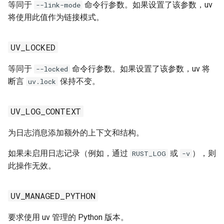
等同于
命令行参数。如果设置了该参数，uv
--link-mode
CONDA_DEFAULT_ENV
将使用此值作为链接模式。
CONDA_PREFIX
UV_LOCKED
FISH_VERSION
等同于
命令行参数。如果设置了该参数，uv 将
--locked
断言
保持不变。
FORCE_COLOR
uv.lock
GITHUB_ACTIONS
UV_LOG_CONTEXT
HOME
为日志消息添加额外的上下文和结构。
如果未启用日志记录（例如，通过
或
），则
RUST_LOG
-v
HTTPS_PROXY
此操作无效。
HTTP_PROXY
UV_MANAGED_PYTHON
HTTP_TIMEOUT
要求使用 uv 管理的 Python 版本。