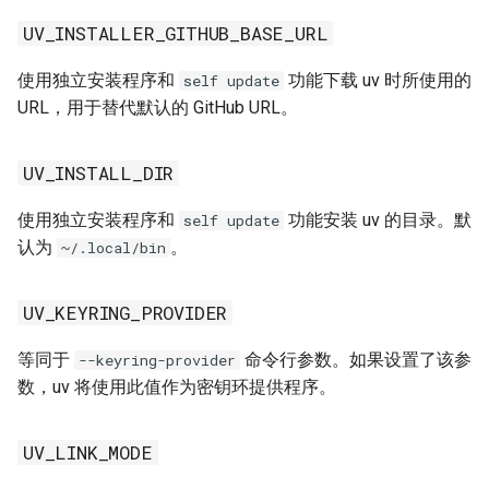
UV_VENV_SEED
UV_INSTALLER_GITHUB_BASE_URL
外部定义的变量
使用独立安装程序和
功能下载 uv 时所使用的
self update
URL，用于替代默认的 GitHub URL。
ACTIONS_ID_TOKEN_REQUEST_TOKEN
UV_INSTALL_DIR
ACTIONS_ID_TOKEN_REQUEST_URL
使用独立安装程序和
功能安装 uv 的目录。默
self update
ALL_PROXY
认为
。
~/.local/bin
APPDATA
UV_KEYRING_PROVIDER
BASH_VERSION
等同于
命令行参数。如果设置了该参
--keyring-provider
数，uv 将使用此值作为密钥环提供程序。
CLICOLOR_FORCE
UV_LINK_MODE
COLUMNS