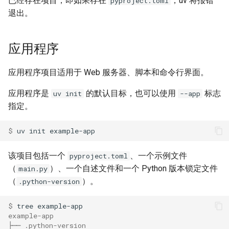
已经存在项目，即如果存在
，uv 将报错
pyproject.toml
退出。
FastAPI 集成
其他索引源
应用程序
依赖机器人
应用程序项目适用于 Web 服务器、脚本和命令行界面。
AWS Lambda 集成
应用程序是
的默认目标，也可以使用
标志
uv init
--app
指定。
$ 
uv
init
该项目包括一个
、一个示例文件
pyproject.toml
（
）、一个自述文件和一个 Python 版本锁定文件
main.py
（
）。
.python-version
$ 
tree
example-app
├── .python-version