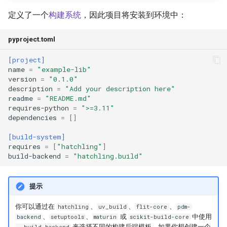
定义了一个
构建系统
，因此项目将安装到环境中：
pyproject.toml
[project]
name
=
"example-lib"
version
=
"0.1.0"
description
=
"Add your description here"
readme
=
"README.md"
requires-python
=
">=3.11"
dependencies
=
[]
[build-system]
requires
=
[
"hatchling"
]
build-backend
=
"hatchling.build"
提示
你可以通过在
、
、
、
hatchling
uv_build
flit-core
pdm-
、
、
或
中使用
backend
setuptools
maturin
scikit-build-core
来选择不同的构建后端模板。如果你想创建一个