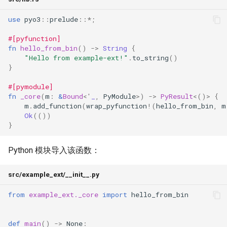
use
pyo3
::
prelude
::
*
;
#[pyfunction]
fn
hello_from_bin
()
->
String
{
"Hello from example-ext!"
.
to_string
()
}
#[pymodule]
fn
_core
(
m
:
&
Bound
<'
_
,
PyModule
>
)
->
PyResult
<
()
>
{
m
.
add_function
(
wrap_pyfunction
!
(
hello_from_bin
,
m
Ok
(())
}
Python 模块导入该函数：
src/example_ext/__init__.py
from
example_ext._core
import
hello_from_bin
def
main
()
->
None
: