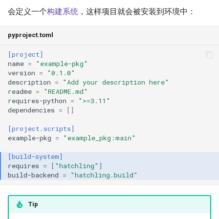
会定义一个
构建系统
，这样项目就会被安装到环境中：
pyproject.toml
[project]
name
=
"example-pkg"
version
=
"0.1.0"
description
=
"Add your description here"
readme
=
"README.md"
requires-python
=
">=3.11"
dependencies
=
[]
[project.scripts]
example-pkg
=
"example_pkg:main"
[build-system]
requires
=
[
"hatchling"
]
build-backend
=
"hatchling.build"
Tip