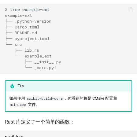
$ 
tree
example-ext
├── .python-version
├── Cargo.toml
├── README.md
├── pyproject.toml
└── src
    ├── lib.rs
    └── example_ext
        ├── __init__.py
        └── _core.pyi
Tip
如果使用
，你看到的将是 CMake 配置和
scikit-build-core
文件。
main.cpp
Rust 库定义了一个简单的函数：
src/lib.rs