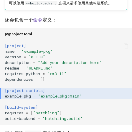
可以使用
选项来请求使用其他构建系统。
--build-backend
还会包含一个
命令
定义：
pyproject.toml
[project]
name
=
"example-pkg"
version
=
"0.1.0"
description
=
"Add your description here"
readme
=
"README.md"
requires-python
=
">=3.11"
dependencies
=
[]
[project.scripts]
example-pkg
=
"example_pkg:main"
[build-system]
requires
=
[
"hatchling"
]
build-backend
=
"hatchling.build"