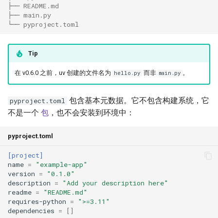
├── README.md
├── main.py
└── pyproject.toml
Tip
在 v0.6.0 之前，uv 创建的文件名为
而非
。
hello.py
main.py
包含基本元数据。它不包含构建系统，它
pyproject.toml
不是一个
包
，也不会安装到环境中：
pyproject.toml
[project]
name
=
"example-app"
version
=
"0.1.0"
description
=
"Add your description here"
readme
=
"README.md"
requires-python
=
">=3.11"
dependencies
=
[]