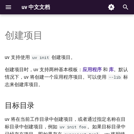
uv 中文文档
正
在
创建项目
安装
安装 Python
目标目录
配置文件
使用环境
命令
Docker 集成
构建失败
版本策略
初
始
入门
运行脚本
应用程序
环境变量
管理包
设置
Jupyter 集成
可复现示例
平台支持
uv 支持使用
创建项目。
uv init
化
创建项目时，uv 支持两种基本模板：
应用程序
和
库
。默认
功能介绍
使用工具
打包应用程序
身份认证
检查环境
故障排查
marimo 集成
许可证
搜
情况下，uv 将创建一个应用程序项目。可以使用
标
--lib
获取帮助
项目开发
库
包索引
声明依赖
解析器
志来创建库项目。
GitHub Actions 集成
索
引
发布包
包含扩展模块的项目
安装器
锁定环境
基准测试
GitLab CI/CD 集成
目标目录
擎
集成
创建最小化项目
构建后端
pip 兼容性
策略
Pre-commit 集成
uv 将在当前工作目录中创建项目，或者通过指定名称在目
标目录中创建项目，例如
。如果目标目录中
uv init foo
PyTorch 集成